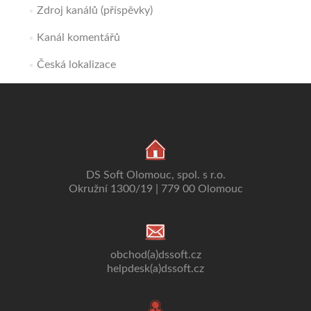
Zdroj kanálů (příspěvky)
Kanál komentářů
Česká lokalizace
DS Soft Olomouc, spol. s r.o.
Okružní 1300/19 | 779 00 Olomouc
obchod(a)dssoft.cz
helpdesk(a)dssoft.cz