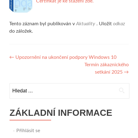
Certifikát je ke stažení zde.
Tento záznam byl publikován v
Aktuality
. Uložit
odkaz
do záložek.
Navigace
←
Upozornění na ukončení podpory Windows 10
Termín zákaznického
pro
setkání 2025
→
příspěvek
Vyhledávání
ZÁKLADNÍ INFORMACE
Přihlásit se