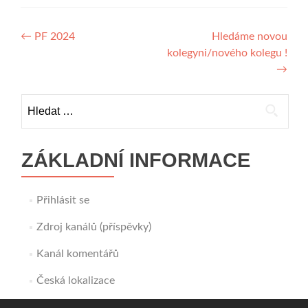
Navigace
←
PF 2024
Hledáme novou
kolegyni/nového kolegu !
pro
→
příspěvek
Vyhledávání
ZÁKLADNÍ INFORMACE
Přihlásit se
Zdroj kanálů (příspěvky)
Kanál komentářů
Česká lokalizace