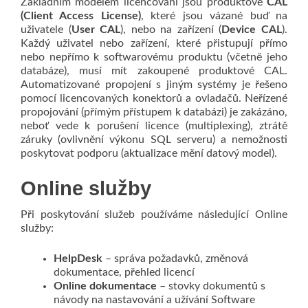
Základním modelem licencování jsou produktové
CAL
(Client Access License)
, které jsou vázané buď na
uživatele (
User CAL
), nebo na zařízení (
Device CAL
).
Každý uživatel nebo zařízení, které přistupují přímo
nebo nepřímo k softwarovému produktu (včetně jeho
databáze), musí mít zakoupené produktové CAL.
Automatizované propojení s jiným systémy je řešeno
pomocí licencovaných konektorů a ovladačů. Neřízené
propojování (přímým přístupem k databázi) je zakázáno,
neboť vede k porušení licence (multiplexing), ztrátě
záruky (ovlivnění výkonu SQL serveru) a nemožnosti
poskytovat podporu (aktualizace mění datový model).
Online služby
Při poskytování služeb používáme následující Online
služby:
HelpDesk
– správa požadavků, změnová
dokumentace, přehled licencí
Online dokumentace
– stovky dokumentů s
návody na nastavování a užívání Software