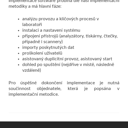
Implementace software probíhá dle naší implementační
metodiky a má hlavní fáze:
analýzu provozu a klíčových procesů v
laboratoři
instalaci a nastavení systému
připojení přístrojů (analyzátory, tiskárny, čtečky,
případně i scannery)
importy poskytnutých dat
proškolení uživatelů
asistovaný duplicitní provoz, asistovaný start
dohled po spuštění (nejdříve v místě, následně
vzdáleně)
Pro úspěšné dokončení implementace je nutná
součinnost objednatele, která je popsána v
implementační metodice.