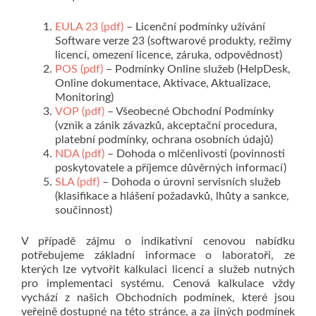
EULA 23 (pdf)
– Licenční podmínky užívání
Software verze 23 (softwarové produkty, režimy
licencí, omezení licence, záruka, odpovědnost)
POS (pdf)
– Podmínky Online služeb (HelpDesk,
Online dokumentace, Aktivace, Aktualizace,
Monitoring)
VOP (pdf)
– Všeobecné Obchodní Podmínky
(vznik a zánik závazků, akceptační procedura,
platební podmínky, ochrana osobních údajů)
NDA (pdf)
– Dohoda o mlčenlivosti (povinnosti
poskytovatele a příjemce důvěrných informací)
SLA (pdf)
– Dohoda o úrovni servisních služeb
(klasifikace a hlášení požadavků, lhůty a sankce,
součinnost)
V případě zájmu o indikativní cenovou nabídku
potřebujeme základní informace o laboratoři, ze
kterých lze vytvořit kalkulaci licencí a služeb nutných
pro implementaci systému. Cenová kalkulace vždy
vychází z našich Obchodních podmínek, které jsou
veřejně dostupné na této stránce, a za jiných podmínek