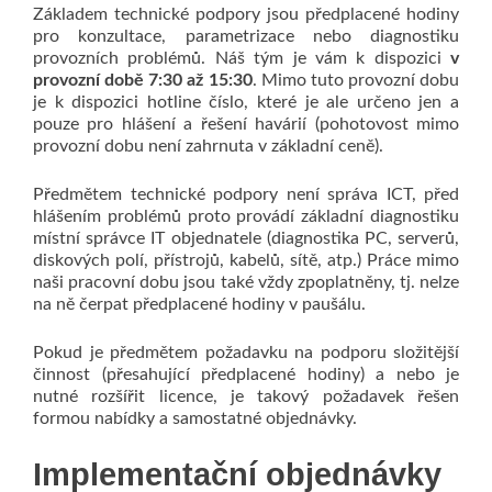
Základem technické podpory jsou předplacené hodiny
pro konzultace, parametrizace nebo diagnostiku
provozních problémů. Náš tým je vám k dispozici
v
provozní době 7:30 až 15:30
. Mimo tuto provozní dobu
je k dispozici hotline číslo, které je ale určeno jen a
pouze pro hlášení a řešení havárií (pohotovost mimo
provozní dobu není zahrnuta v základní ceně).
Předmětem technické podpory není správa ICT, před
hlášením problémů proto provádí základní diagnostiku
místní správce IT objednatele (diagnostika PC, serverů,
diskových polí, přístrojů, kabelů, sítě, atp.) Práce mimo
naši pracovní dobu jsou také vždy zpoplatněny, tj. nelze
na ně čerpat předplacené hodiny v paušálu.
Pokud je předmětem požadavku na podporu složitější
činnost (přesahující předplacené hodiny) a nebo je
nutné rozšířit licence, je takový požadavek řešen
formou nabídky a samostatné objednávky.
Implementační objednávky