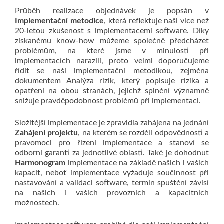
Průběh realizace objednávek je popsán v
Implementační metodice
, která reflektuje naši více než
20-letou zkušenost s implementacemi software. Díky
získanému know-how můžeme společně předcházet
problémům, na které jsme v minulosti při
implementacích narazili, proto velmi doporučujeme
řídit se naší implementační metodikou, zejména
dokumentem Analýza rizik, který popisuje rizika a
opatření na obou stranách, jejichž splnění významně
snižuje pravděpodobnost problémů při implementaci.
Složitější implementace je zpravidla zahájena na jednání
Zahájení projektu
, na kterém se rozdělí odpovědnosti a
pravomoci pro řízení implementace a stanoví se
odborní garanti za jednotlivé oblasti. Také je dohodnut
Harmonogram
implementace na základě našich i vašich
kapacit, neboť implementace vyžaduje součinnost při
nastavování a validaci software, termín spuštění závisí
na našich i vašich provozních a kapacitních
možnostech.