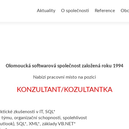
Přejít
k
Aktuality
O společnosti
Reference
Obc
obsahu
webu
Olomoucká softwarová společnost založená roku 1994
Nabízí pracovní místo na pozici
KONZULTANT/KOZULTANTKA
tické zkušenosti v IT, SQL*
 týmu, organizační schopnosti, spolehlivost
utlook), SQL*, XML*, základy VB.NET*