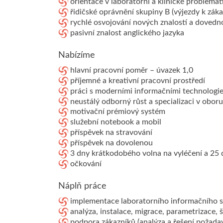
orientace v laboratorní a klinické problemat
řidičské oprávnění skupiny B (výjezdy k zák
rychlé osvojování nových znalostí a dovedn
pasivní znalost anglického jazyka
Nabízíme
hlavní pracovní poměr – úvazek 1,0
příjemné a kreativní pracovní prostředí
práci s moderními informačními technologi
neustálý odborný růst a specializaci v oboru
motivační prémiový systém
služební notebook a mobil
příspěvek na stravování
příspěvek na dovolenou
3 dny krátkodobého volna na vyléčení a 25 
očkování
Náplň práce
implementace laboratorního informačního s
analýza, instalace, migrace, parametrizace, 
podpora zákazníků (analýza a řešení požada