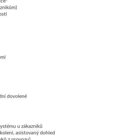
ice*
azníkům)
ostí
emi
dní dovolené
ystému u zákazníků
školení, asistovaný dohled
vků z provozu)