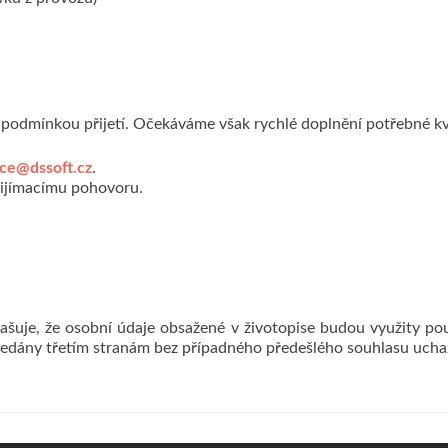
odmínkou přijetí. Očekáváme však rychlé doplnění potřebné kva
ce@dssoft.cz
.
řijímacímu pohovoru.
lašuje, že osobní údaje obsažené v životopise budou využity p
edány třetím stranám bez případného předešlého souhlasu ucha